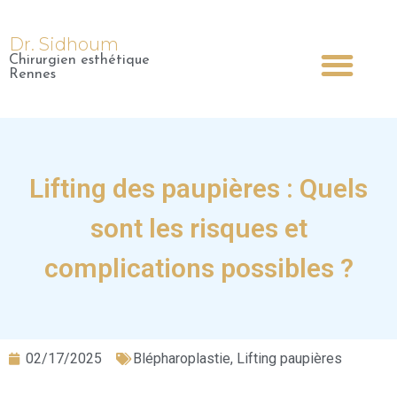
Dr. Sidhoum
Chirurgien esthétique
Dr Sidhoum
Chirurgie Esthétique
Médecine Esthétique
Chirurgie Plastique
Rennes
Lifting des paupières : Quels
sont les risques et
complications possibles ?
02/17/2025
Blépharoplastie
,
Lifting paupières