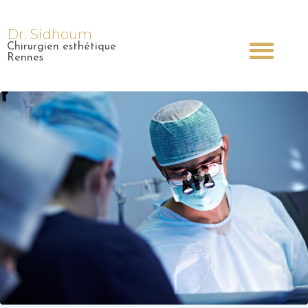
Dr. Sidhoum
Chirurgien esthétique
Dr Sidhoum
Chirurgie Esthétique
Médecine Esthétique
Chirurgie Plastique
Rennes