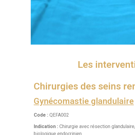
Les intervent
Chirurgies des seins r
Gynécomastie glandulaire
Code :
QEFA002
Indication :
Chirurgie avec résection glandulair
biologique endocrinien.