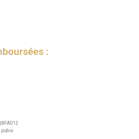
mboursées :
: QBFA012
 pubis.