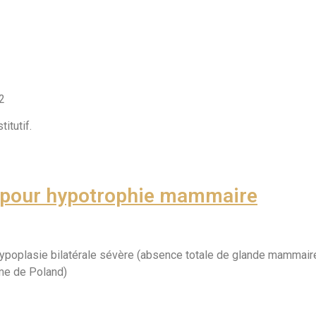
2
itutif.
pour hypotrophie mammaire
poplasie bilatérale sévère (absence totale de glande mammaire) 
me de Poland)