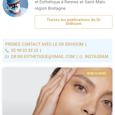
et Esthétique à Rennes et Saint-Malo
région Bretagne.
Toutes les publications du Dr
Sidhoum
PRENEZ CONTACT AVEC LE DR SIDHOUM
02 99 23 33 23
DR.NS.ESTHETIQUE@GMAIL.COM
INSTAGRAM
NON CLASSÉ